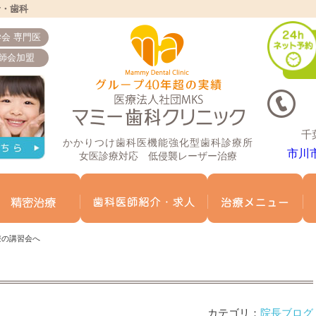
者・歯科
会 専門医
師会加盟
千
かかりつけ歯科医機能強化型歯科診療所
市川
女医診療対応 低侵襲レーザー治療
ミー歯科について
マイクロスコープ精密治療
歯科医師紹介
治
療の講習会へ
カテゴリ：
院長ブログ