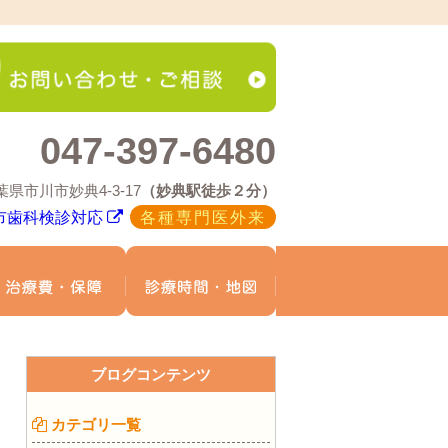
047-397-6480
葉県市川市妙典4-3-17
（妙典駅徒歩２分）
市歯科検診対応
各種専門医外来
療メニュー
治療費・保証
診療時間・地図
ブログコンテンツ
カテゴリ一覧