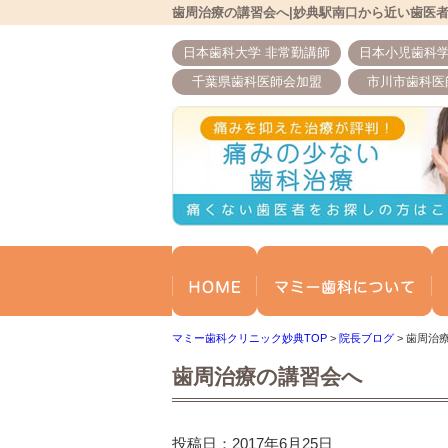
歯周治療の講習会へ|妙典駅南口から近い歯医
日本歯科大学 非常勤講師
日本小児歯科学
千葉県歯科医師会加盟
市川市歯科医
ホーム
マ
マミー歯科クリニック妙典TOP
>
院長ブログ
>
歯周治
歯周治療の講習会へ
投稿日：2017年6月25日