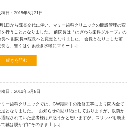
投稿日：2019年5月21日
4月1日から院長交代に伴い、マミー歯科クリニックの開設管理の変
更を行うこととなりました。 前院長は「はぎわら歯科グループ」の
会長へ 副院長➡院長へと変更となりました。 会長となりました前
院長も、暫くは引き続き水曜にマミー […]
続きを読む
投稿日：2019年5月8日
マミー歯科クリニックでは、GW期間中の改修工事により院内全て
土足となりました。 お知らせの貼り紙はしておりますが、以前か
ら通院されていた患者様は戸惑うかと思いますが、スリッパを廃止
して靴は脱がずにそのまま土 […]