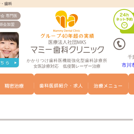
者・歯科
会 専門医
師会加盟
千
かかりつけ歯科医機能強化型歯科診療所
市川
女医診療対応 低侵襲レーザー治療
ミー歯科について
マイクロスコープ精密治療
歯科医師紹介
治