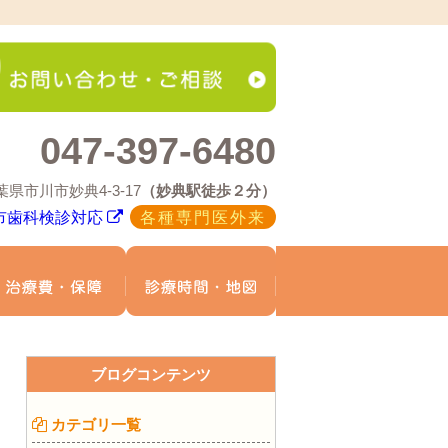
047-397-6480
葉県市川市妙典4-3-17
（妙典駅徒歩２分）
市歯科検診対応
各種専門医外来
療メニュー
治療費・保証
診療時間・地図
ブログコンテンツ
カテゴリ一覧