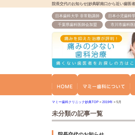
院長交代のお知らせ|妙典駅南口から近い歯医
日本歯科大学 非常勤講師
日本小児歯科学
千葉県歯科医師会加盟
市川市歯科医
ホーム
マ
マミー歯科クリニック妙典TOP
>
2019年
>
5月
未分類の記事一覧
院長交代のお知らせ