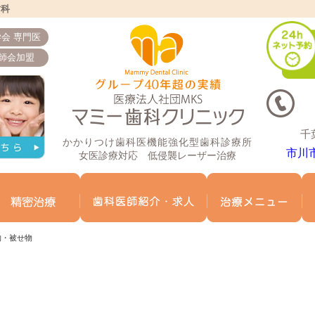
歯科
会 専門医
師会加盟
千
かかりつけ歯科医機能強化型歯科診療所
市川
女医診療対応 低侵襲レーザー治療
ミー歯科について
マイクロスコープ精密治療
歯科医師紹介
治
物・被せ物
物