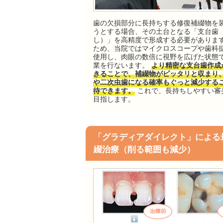
歯の欠損部分に長持ちする修復補綴物を
うとする場合、その土台となる「支台歯
し）」を高精度で形成する必要がありま
ため、当院ではマイクロスコープや歯科
使用し、肉眼の数倍に視野を広げた状態
業を行ないます。
より精密な支台歯作成
きることで、補綴物がピッタリと収まり
や二次虫歯になる確率もぐっと減少する
待できます。
これで、長持ちしやすい審
目指します。
「グラディアダイレクト」による
綴治療（削る範囲も減少）