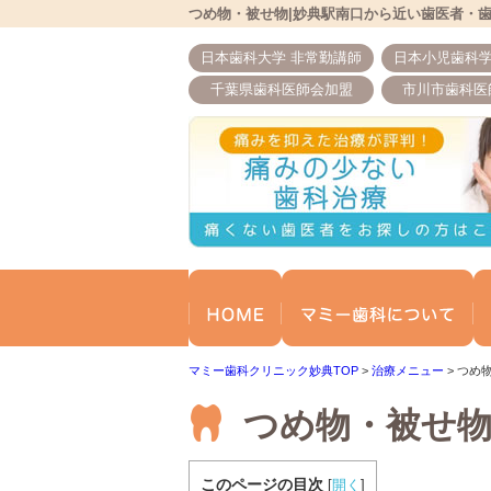
つめ物・被せ物|妙典駅南口から近い歯医者・
日本歯科大学 非常勤講師
日本小児歯科学
千葉県歯科医師会加盟
市川市歯科医
ホーム
マ
マミー歯科クリニック妙典TOP
>
治療メニュー
>
つめ
つめ物・被せ
このページの目次
[
開く
]