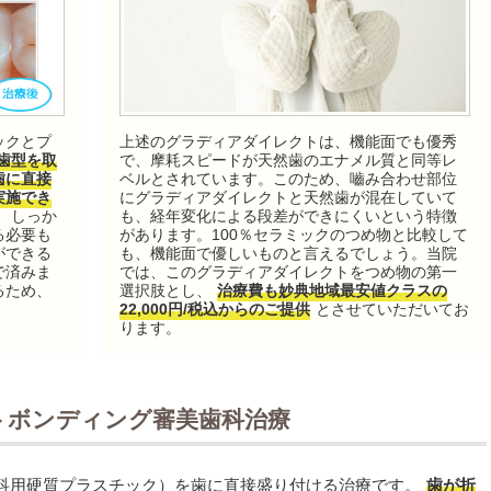
ックとプ
上述のグラディアダイレクトは、機能面でも優秀
歯型を取
で、摩耗スピードが天然歯のエナメル質と同等レ
歯に直接
ベルとされています。このため、嚙み合わせ部位
実施でき
にグラディアダイレクトと天然歯が混在していて
、しっか
も、経年変化による段差ができにくいという特徴
る必要も
があります。100％セラミックのつめ物と比較して
ができる
も、機能面で優しいものと言えるでしょう。当院
で済みま
では、このグラディアダイレクトをつめ物の第一
るため、
選択肢とし、
治療費も妙典地域最安値クラスの
22,000円/税込からのご提供
とさせていただいてお
ります。
トボンディング審美歯科治療
科用硬質プラスチック）を歯に直接盛り付ける治療です。
歯が折