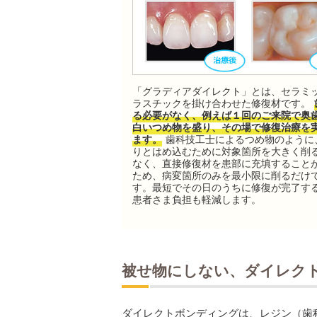
「グラディアダイレクト」とは、セラミ
ラスチックを掛け合わせた修復材です。
る必要がなく、例えば１回のご来院で奥
白いつめ物を盛り、その場で修復治療を
ます。
歯科技工士によるつめ物のように
りとはめ込むために対象箇所を大きく削
なく、直接修復材を患部に充填すること
ため、病変箇所のみを最小限に削るだけ
す。最短でその日のうちに修復が完了す
患者さま負担も軽減します。
被せ物にしない、ダイレク
ダイレクトボンディングは、レジン（歯