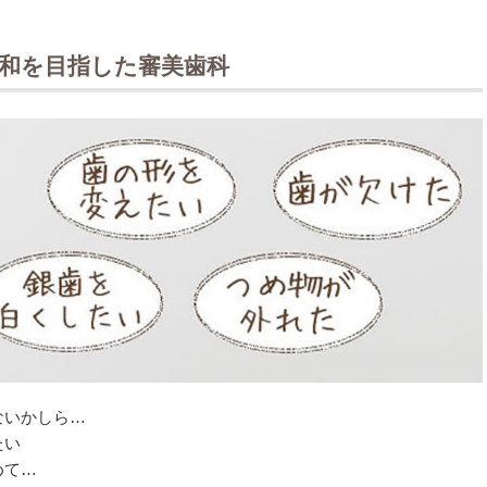
和を目指した審美歯科
ないかしら…
たい
めて…