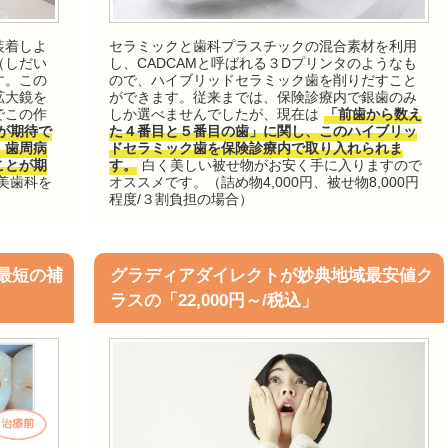
装着しよ
セラミックと歯科プラスチックの混合素材を利用
（しだい
し、CADCAMと呼ばれる３Dプリンタのようなも
す。この
ので、ハイブリッドセラミック歯を削りだすこと
拡大鏡を
ができます。従来までは、保険診療内で銀歯のみ
でこの作
しか選べませんでしたが、現在は
「前歯から数え
が期待で
た４番目と５番目の歯」に関し、このハイブリッ
、歯周病
ドセラミック歯を保険診療内で取り入れられま
ことが期
す。
白く美しい被せ物がお安く手に入りますので
美歯科を
オススメです。（詰め物4,000円、被せ物8,000円
程度/３割負担の場合）
最短の補
グラディアダイレクトが妙典地域最安値ク
ラスの「22,000円～/税込」