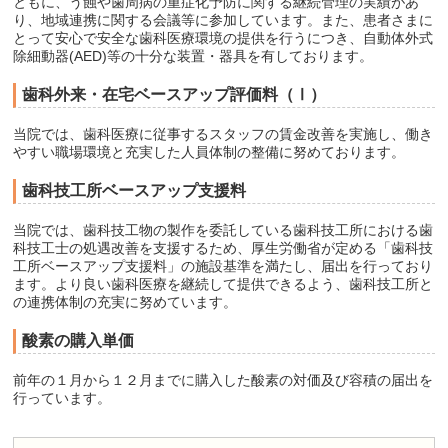
ともに、う蝕や歯周病の重症化予防に関する継続管理の実績があ
り、地域連携に関する会議等に参加しています。また、患者さまに
とって安心で安全な歯科医療環境の提供を行うにつき、自動体外式
除細動器(AED)等の十分な装置・器具を有しております。
歯科外来・在宅ベースアップ評価料（Ⅰ）
当院では、歯科医療に従事するスタッフの賃金改善を実施し、働き
やすい職場環境と充実した人員体制の整備に努めております。
歯科技工所ベースアップ支援料
当院では、歯科技工物の製作を委託している歯科技工所における歯
科技工士の処遇改善を支援するため、厚生労働省が定める「歯科技
工所ベースアップ支援料」の施設基準を満たし、届出を行っており
ます。より良い歯科医療を継続して提供できるよう、歯科技工所と
の連携体制の充実に努めています。
酸素の購入単価
前年の１月から１２月までに購入した酸素の対価及び容積の届出を
行っています。