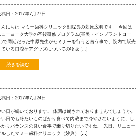
投稿日：2017年7月27日
こんにちは マミー歯科クリニック副院長の萩原広明です。 今回は
ニューヨーク大学の卒後研修プログラム(審美・インプラントコー
ス)で同期だった中原先生がセミナーを行うと言う事で、院内で販売
している口腔ケアグッズについての物販 […]
続きを読む
投稿日：2017年7月24日
暑い日が続いております。 体調は崩されておりませんでしょうか。
暑い日でも冷たいものばかり食べて内蔵まで冷やさないように、し
っかりバランスの良い食事で乗り切りたいですね。 先日、リニュー
アルしたマミー歯科クリニック（妙典） […]