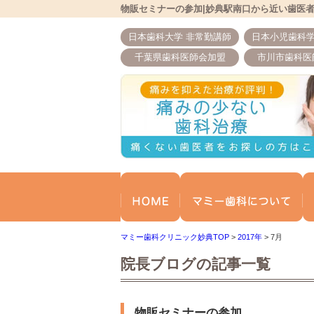
物販セミナーの参加|妙典駅南口から近い歯医
日本歯科大学 非常勤講師
日本小児歯科学
千葉県歯科医師会加盟
市川市歯科医
ホーム
マ
マミー歯科クリニック妙典TOP
>
2017年
>
7月
院長ブログの記事一覧
物販セミナーの参加