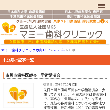
マミー歯科クリニック妙典TOP
>
2025年
>
10月
未分類の記事一覧
市川市歯科医師会 学術講演会
投稿日：2025年10月12日
先日市川市歯科医師会の学術講演会に参
加してきました。 今回の講師は審美歯科
でご高名な「天川ゆみこ」先生を迎え
て、最新の審美歯科についての治療法や
接着技術、最新機器に関しての講義が行