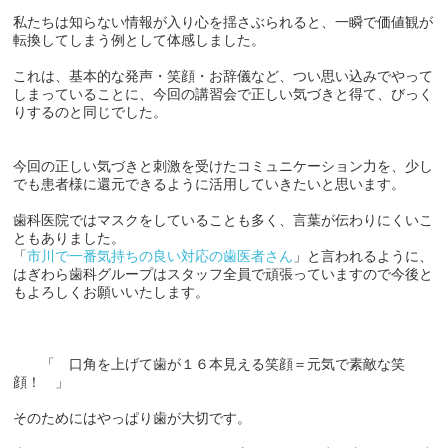
私たちは知らない情報が入り心を揺さぶられると、一瞬で価値観が
転換してしまう例として体感しました。
これは、基本的な発声・笑顔・お辞儀など、つい思い込みでやって
しまっていることに、今回の講習会で正しい気づきと得て、びっく
りするのと同じでした。
今回の正しい気づきと刺激を受けたコミュニケーション力を、少し
でも患者様に還元できるように活用していきたいと思います。
歯科医院ではマスクをしていることも多く、言葉が伝わりにくいこ
ともありました。
「
市川で一番気持ちの良い対応の歯医者さん
」と言われるように、
はぎわら歯科グループはスタッフ全員で頑張っていますので今後と
もよろしくお願いいたします。
「 口角を上げて歯が１６本見える笑顔＝元気で素敵な笑
顔！ 」
そのためにはやっぱり歯が大切です。