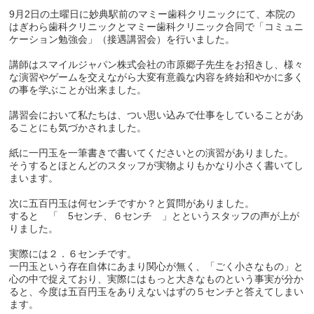
9月2日の土曜日に妙典駅前のマミー歯科クリニックにて、本院の
はぎわら歯科クリニックとマミー歯科クリニック合同で「コミュニ
ケーション勉強会」（接遇講習会）を行いました。
講師はスマイルジャパン株式会社の市原郷子先生をお招きし、様々
な演習やゲームを交えながら大変有意義な内容を終始和やかに多く
の事を学ぶことが出来ました。
講習会において私たちは、つい思い込みで仕事をしていることがあ
ることにも気づかされました。
紙に一円玉を一筆書きで書いてくださいとの演習がありました。
そうするとほとんどのスタッフが実物よりもかなり小さく書いてし
まいます。
次に五百円玉は何センチですか？と質問がありました。
すると 「 5センチ、６センチ 」とというスタッフの声が上が
りました。
実際には２．６センチです。
一円玉という存在自体にあまり関心が無く、「ごく小さなもの」と
心の中で捉えており、実際にはもっと大きなものという事実が分か
ると、今度は五百円玉をありえないはずの５センチと答えてしまい
ます。