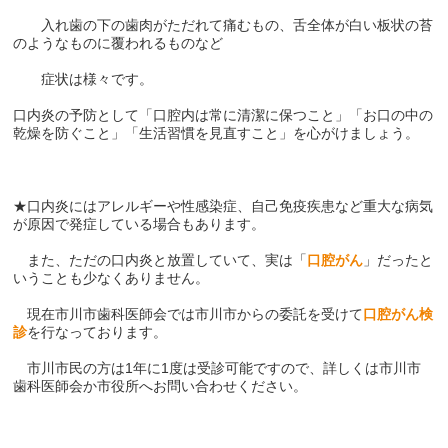
入れ歯の下の歯肉がただれて痛むもの、舌全体が白い板状の苔
のようなものに覆われるものなど
症状は様々です。
口内炎の予防として「口腔内は常に清潔に保つこと」「お口の中の
乾燥を防ぐこと」「生活習慣を見直すこと」を心がけましょう。
★口内炎にはアレルギーや性感染症、自己免疫疾患など重大な病気
が原因で発症している場合もあります。
また、ただの口内炎と放置していて、実は「
口腔がん
」だったと
いうことも少なくありません。
現在市川市歯科医師会では市川市からの委託を受けて
口腔がん検
診
を行なっております。
市川市民の方は1年に1度は受診可能ですので、詳しくは市川市
歯科医師会か市役所へお問い合わせください。