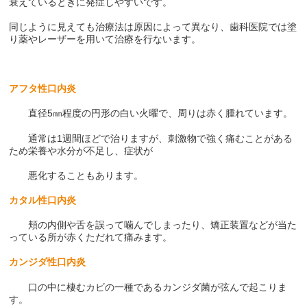
衰えているときに発症しやすいです。
同じように見えても治療法は原因によって異なり、歯科医院では塗
り薬やレーザーを用いて治療を行ないます。
アフタ性口内炎
直径5㎜程度の円形の白い火曜で、周りは赤く腫れています。
通常は1週間ほどで治りますが、刺激物で強く痛むことがある
ため栄養や水分が不足し、症状が
悪化することもあります。
カタル性口内炎
頬の内側や舌を誤って噛んでしまったり、矯正装置などが当た
っている所が赤くただれて痛みます。
カンジダ性口内炎
口の中に棲むカビの一種であるカンジダ菌が弦んで起こりま
す。